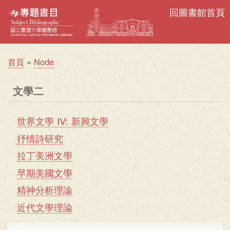
移
回圖書館首頁
至
主
內
首頁
Node
容
導
航
文學二
連
結
世界文學 IV: 新興文學
文
抒情詩研究
學
拉丁美洲文學
二
早期美國文學
精神分析理論
近代文學理論