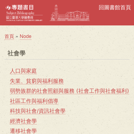
移
回圖書館首頁
至
主
內
首頁
Node
容
導
航
社會學
連
結
人口與家庭
選
失業、貧窮與福利服務
單
弱勢族群的社會照顧與服務 (社會工作與社會福利)
_
社區工作與福利倡導
社
科技與社會/資訊社會學
會
經濟社會學
學
遷移社會學