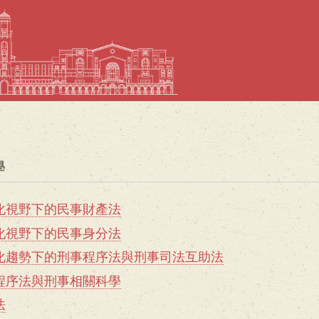
移
至
主
內
容
學
化視野下的民事財產法
化視野下的民事身分法
化趨勢下的刑事程序法與刑事司法互助法
程序法與刑事相關科學
法