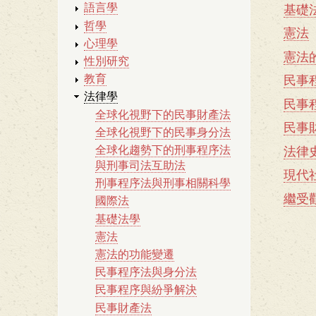
律
語言學
基礎
哲學
學
憲法
心理學
憲法
性別研究
教育
民事
法律學
民事
全球化視野下的民事財產法
民事
全球化視野下的民事身分法
全球化趨勢下的刑事程序法
法律
與刑事司法互助法
現代
刑事程序法與刑事相關科學
繼受
國際法
基礎法學
憲法
憲法的功能變遷
民事程序法與身分法
民事程序與紛爭解決
民事財產法