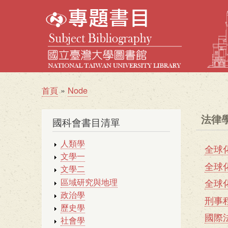
首頁
Node
導
航
法律
國科會書目清單
連
結
人類學
全球
文學一
選
全球
文學二
單
區域研究與地理
全球
政治學
_
刑事
歷史學
法
國際
社會學