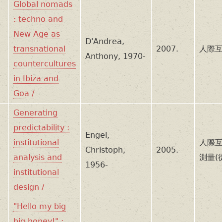
Global nomads
: techno and
New Age as
D'Andrea,
transnational
2007.
人際互
Anthony, 1970-
countercultures
in Ibiza and
Goa /
Generating
predictability :
Engel,
institutional
人際互
Christoph,
2005.
analysis and
測量(
1956-
institutional
design /
"Hello my big
big honey!" :