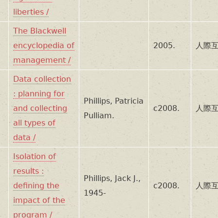
liberties /
The Blackwell
encyclopedia of
2005.
人際互
management /
Data collection
: planning for
Phillips, Patricia
and collecting
c2008.
人際互
Pulliam.
all types of
data /
Isolation of
results :
Phillips, Jack J.,
defining the
c2008.
人際互
1945-
impact of the
program /