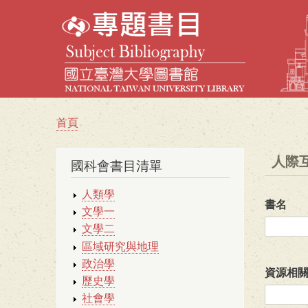
首頁
導
航
人際
國科會書目清單
連
結
人類學
書名
文學一
文學二
區域研究與地理
政治學
資源相
歷史學
社會學