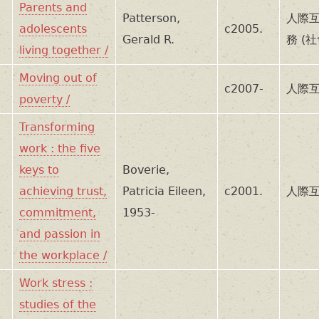
Parents and
Patterson,
人際互
adolescents
c2005.
Gerald R.
務 (
living together /
Moving out of
c2007-
人際互
poverty /
Transforming
work : the five
keys to
Boverie,
achieving trust,
Patricia Eileen,
c2001.
人際互
commitment,
1953-
and passion in
the workplace /
Work stress :
studies of the