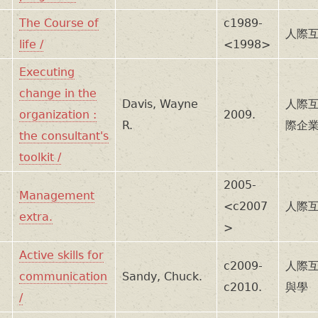
The Course of
c1989-
人際互
life /
<1998>
Executing
change in the
Davis, Wayne
人際互
organization :
2009.
R.
際企
the consultant's
toolkit /
2005-
Management
<c2007
人際互
extra.
>
Active skills for
c2009-
人際互
communication
Sandy, Chuck.
c2010.
與學
/