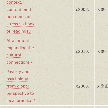
context,
content, and
c2003.
人際互
outcomes of
stress : a book
of readings /
Attachment :
expanding the
c2010.
人際互
cultural
connections /
Poverty and
psychology :
from global
c2003.
人際互
perspective to
local practice /