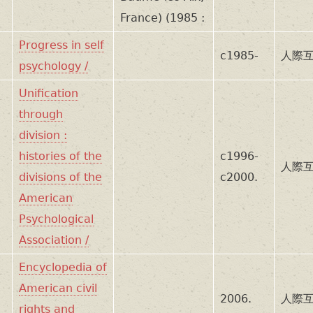
France) (1985 :
Progress in self
c1985-
人際互
psychology /
Unification
through
division :
histories of the
c1996-
人際互
divisions of the
c2000.
American
Psychological
Association /
Encyclopedia of
American civil
2006.
人際互
rights and