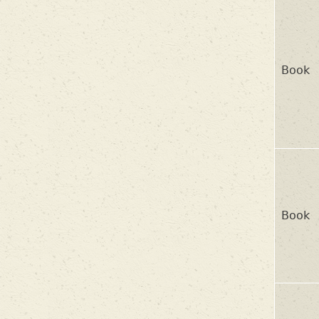
Book
Book