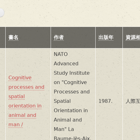
書名
作者
出版年
資源
NATO
Advanced
Study Institute
Cognitive
on "Cognitive
processes and
Processes and
spatial
Spatial
1987.
人際互
orientation in
Orientation in
animal and
Animal and
man /
Man" La
Baume-lès-Aix,