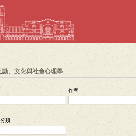
移
至
主
內
容
互動、文化與社會心理學
作者
關分類